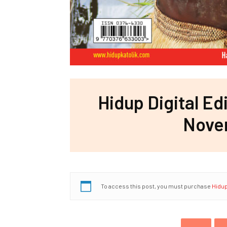
Hidup Digital Ed
Nove
To access this post, you must purchase
Hidup