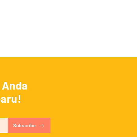
a Anda
baru!
Subscribe