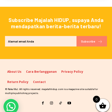
Subscribe Majalah HIDUP, supaya Anda
mendapatkan berita-berita terbaru!
Subscribe
About Us
Cara Berlangganan
Privacy Policy
Return Policy
Contact
© Raka KAJ. All rights reserved. majalahhidup.com is a magazine site suitable for
multiple publishing projects.
0