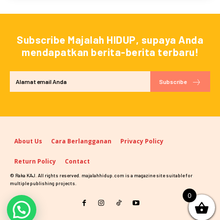
Subscribe Majalah HIDUP, supaya Anda
mendapatkan berita-berita terbaru!
Subscribe
About Us
Cara Berlangganan
Privacy Policy
Return Policy
Contact
© Raka KAJ. All rights reserved. majalahhidup.com is a magazine site suitable for
multiple publishing projects.
0