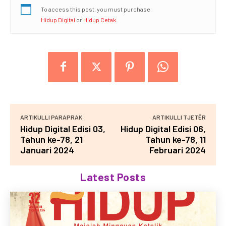
To access this post, you must purchase
Hidup Digital
or
Hidup Cetak
.
ARTIKULLI PARAPRAK
ARTIKULLI TJETËR
Hidup Digital Edisi 03,
Hidup Digital Edisi 06,
Tahun ke-78, 21
Tahun ke-78, 11
Januari 2024
Februari 2024
Latest Posts