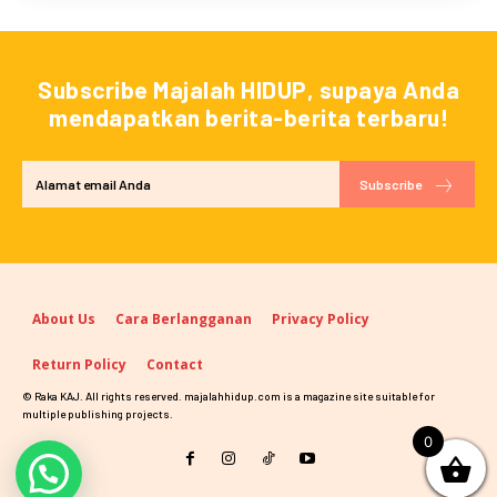
Subscribe Majalah HIDUP, supaya Anda
mendapatkan berita-berita terbaru!
Subscribe
About Us
Cara Berlangganan
Privacy Policy
Return Policy
Contact
© Raka KAJ. All rights reserved. majalahhidup.com is a magazine site suitable for
multiple publishing projects.
0