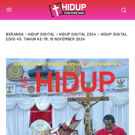
BERANDA
HIDUP DIGITAL
HIDUP DIGITAL 2024
HIDUP DIGITAL
EDISI 45, TAHUN KE-78, 10 NOVEMBER 2024