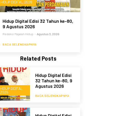
HIDUP DIGITAL 2026
Hidup Digital Edisi 32 Tahun ke-80,
9 Agustus 2026
Redaksi Majalah Hidup
-
Agustus 3, 2026
BACA SELENGKAPNYA
Related Posts
Hidup Digital Edisi
32 Tahun ke-80, 9
Agustus 2026
HIDUP DIGITAL
2026
BACA SELENGKAPNYA
Hidup Digital Edisi