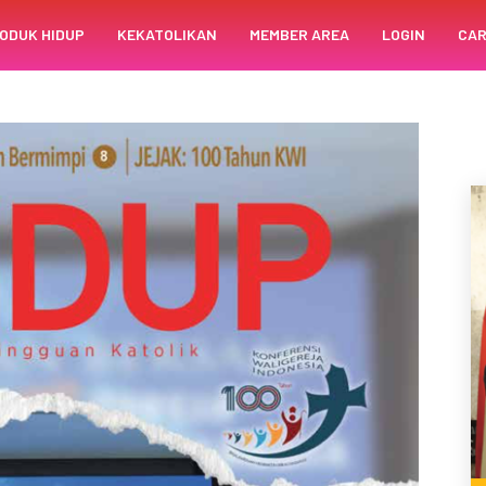
ODUK HIDUP
KEKATOLIKAN
MEMBER AREA
LOGIN
CAR
ISI 47, TAHUN KE-78, 24 NOVEMBER 2024