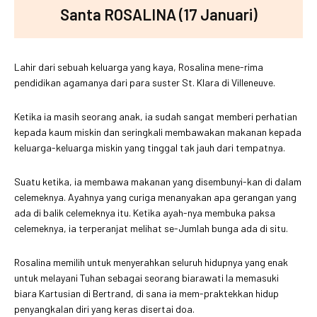
Santa ROSALINA (17 Januari)
Lahir dari sebuah keluarga yang kaya, Rosalina mene-rima
pendidikan agamanya dari para suster St. Klara di Villeneuve.
Ketika ia masih seorang anak, ia sudah sangat memberi perhatian
kepada kaum miskin dan seringkali membawakan makanan kepada
keluarga-keluarga miskin yang tinggal tak jauh dari tempatnya.
Suatu ketika, ia membawa makanan yang disembunyi-kan di dalam
celemeknya. Ayahnya yang curiga menanyakan apa gerangan yang
ada di balik celemeknya itu. Ketika ayah-nya membuka paksa
celemeknya, ia terperanjat melihat se-Jumlah bunga ada di situ.
Rosalina memilih untuk menyerahkan seluruh hidupnya yang enak
untuk melayani Tuhan sebagai seorang biarawati la memasuki
biara Kartusian di Bertrand, di sana ia mem-praktekkan hidup
penyangkalan diri yang keras disertai doa.