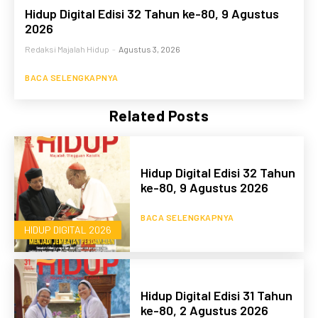
Hidup Digital Edisi 32 Tahun ke-80, 9 Agustus
2026
Redaksi Majalah Hidup
-
Agustus 3, 2026
BACA SELENGKAPNYA
Related Posts
Hidup Digital Edisi 32 Tahun
ke-80, 9 Agustus 2026
BACA SELENGKAPNYA
HIDUP DIGITAL 2026
Hidup Digital Edisi 31 Tahun
ke-80, 2 Agustus 2026