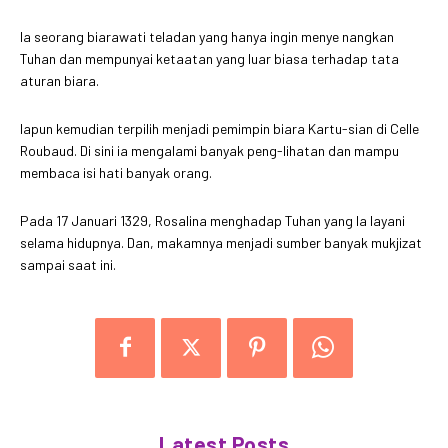
la seorang biarawati teladan yang hanya ingin menye nangkan
Tuhan dan mempunyai ketaatan yang luar biasa terhadap tata
aturan biara.
lapun kemudian terpilih menjadi pemimpin biara Kartu-sian di Celle
Roubaud. Di sini ia mengalami banyak peng-lihatan dan mampu
membaca isi hati banyak orang.
Pada 17 Januari 1329, Rosalina menghadap Tuhan yang la layani
selama hidupnya. Dan, makamnya menjadi sumber banyak mukjizat
sampai saat ini.
Latest Posts